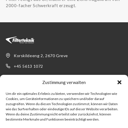
2000-facher Schwerkraft erzeugt.
Korskildeeng 2, 2670 Greve
+45 5613 1072
info@filterteknik.de
Zustimmung verwalten
LINKS
SUPPORT
Um dir ein optimales Erlebnis zu bieten, verwenden wir Technologien wie
Cookies, um Geräteinformationen zu speichern und/oder darauf
Produkter
Kontakt
zuzugreifen. Wenn du diesen Technologien zustimmst, können wir Daten
wie das Surfverhalten oder eindeutige IDs auf dieser Website verarbeiten.
Branchen
Werden Sie Kunde!
Wenn du deine Zustimmung nicht erteilst oder zurückziehst, können
bestimmte Merkmale und Funktionen beeinträchtigt werden.
Über uns
Verkaufs- und