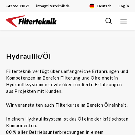
+45 5613 1072
info@filterteknik.de
Deutsch
Log in
Toggle
Skip
navigat
to
content
Hydraulik/Öl
Filterteknik verfügt über umfangreiche Erfahrungen und
Kompetenzen im Bereich Filterung und Ölreinheit in
Hydrauliksystemen sowie über fundierte Erfahrungen
aus Projekten mit Kunden.
Wir veranstalten auch Filterkurse im Bereich Ölreinheit.
In einem Hydrauliksystem ist das Öl eine der kritischsten
Komponenten.
80 % aller Betriebsunterbrechungen in einem