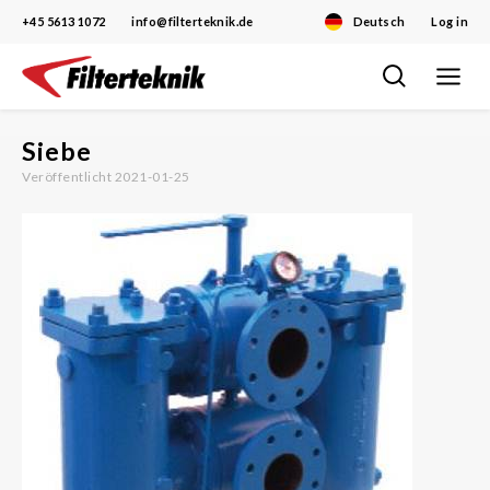
+45 5613 1072
info@filterteknik.de
Deutsch
Log in
Toggle
Skip
navigat
to
content
Siebe
Veröffentlicht 2021-01-25