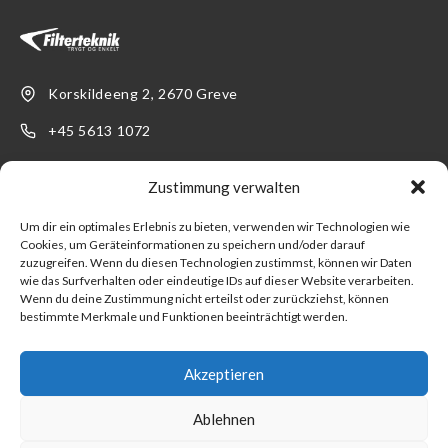
Korskildeeng 2, 2670 Greve
+45 5613 1072
info@filterteknik.de
Zustimmung verwalten
LINKS
SUPPORT
Um dir ein optimales Erlebnis zu bieten, verwenden wir Technologien wie
Cookies, um Geräteinformationen zu speichern und/oder darauf
Produkter
Kontakt
zuzugreifen. Wenn du diesen Technologien zustimmst, können wir Daten
wie das Surfverhalten oder eindeutige IDs auf dieser Website verarbeiten.
Branchen
Werden Sie Kunde!
Wenn du deine Zustimmung nicht erteilst oder zurückziehst, können
bestimmte Merkmale und Funktionen beeinträchtigt werden.
Über uns
Verkaufs- und
Lieferbedingungen
Akzeptieren
Impressum
Ablehnen