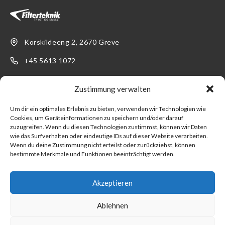
Korskildeeng 2, 2670 Greve
+45 5613 1072
info@filterteknik.de
Zustimmung verwalten
LINKS
SUPPORT
Um dir ein optimales Erlebnis zu bieten, verwenden wir Technologien wie
Cookies, um Geräteinformationen zu speichern und/oder darauf
Produkter
Kontakt
zuzugreifen. Wenn du diesen Technologien zustimmst, können wir Daten
wie das Surfverhalten oder eindeutige IDs auf dieser Website verarbeiten.
Branchen
Werden Sie Kunde!
Wenn du deine Zustimmung nicht erteilst oder zurückziehst, können
bestimmte Merkmale und Funktionen beeinträchtigt werden.
Über uns
Verkaufs- und
Lieferbedingungen
Akzeptieren
Impressum
Ablehnen