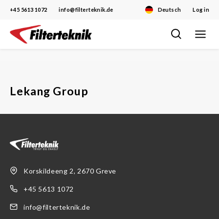
+45 5613 1072
info@filterteknik.de
Deutsch
Log in
Toggle
Skip
navigat
to
content
Lekang Group
Korskildeeng 2, 2670 Greve
+45 5613 1072
info@filterteknik.de