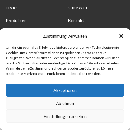
LINKS
SUPPORT
Produkter
Kontakt
Branchen
Werden Sie Kunde!
Zustimmung verwalten
Über uns
Verkaufs- und
Lieferbedingungen
Um dir ein optimales Erlebnis zu bieten, verwenden wir Technologien wie
Cookies, um Geräteinformationen zu speichern und/oder darauf
Impressum
zuzugreifen. Wenn du diesen Technologien zustimmst, können wir Daten
wie das Surfverhalten oder eindeutige IDs auf dieser Website verarbeiten.
Wenn du deine Zustimmung nicht erteilst oder zurückziehst, können
bestimmte Merkmale und Funktionen beeinträchtigt werden.
©
Copyright 2026 Filterteknik Germany all rights reserved
Akzeptieren
Ablehnen
Einstellungen ansehen